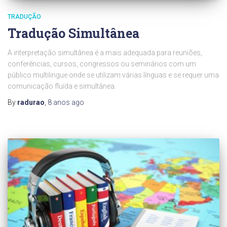
TRADUÇÃO
Tradução Simultânea
A interpretação simultânea é a mais adequada para reuniões,
conferências, cursos, congressos ou seminários com um
público multilingue onde se utilizam várias línguas e se requer uma
comunicação fluída e simultânea.
By
radurao
,
8 anos
ago