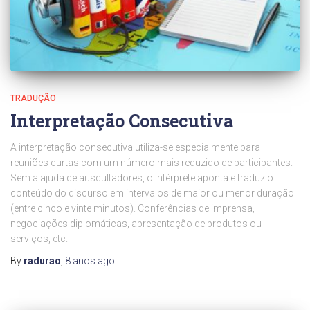
TRADUÇÃO
Interpretação Consecutiva
A interpretação consecutiva utiliza-se especialmente para
reuniões curtas com um número mais reduzido de participantes.
Sem a ajuda de auscultadores, o intérprete aponta e traduz o
conteúdo do discurso em intervalos de maior ou menor duração
(entre cinco e vinte minutos). Conferências de imprensa,
negociações diplomáticas, apresentação de produtos ou
serviços, etc.
By
radurao
,
8 anos
ago