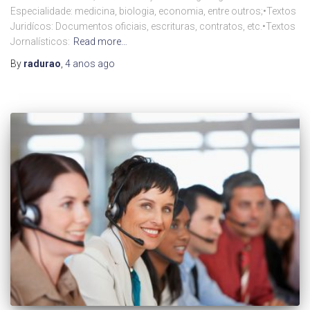
Especialidade: medicina, biologia, economia, entre outros;•Textos
Juridícos: Documentos oficiais, escrituras, contratos, etc.•Textos
Jornalísticos:
Read more…
By
radurao
,
4 anos
ago